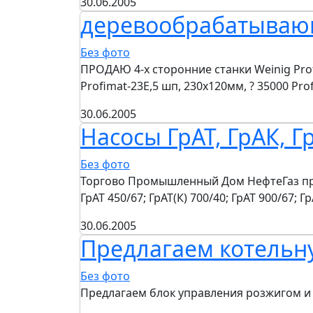
30.06.2005
деревообрабатывающ
Без фото
ПРОДАЮ 4-х сторонние станки Weinig Profi
Profimat-23Е,5 шп, 230х120мм, ? 35000 Pro
30.06.2005
Насосы ГрАТ, ГрАК, Гр
Без фото
Торгово Промышленный Дом НефтеГаз предла
ГрАТ 450/67; ГрАТ(К) 700/40; ГрАТ 900/67; 
30.06.2005
Предлагаем котельн
Без фото
Предлагаем блок управления розжигом и с