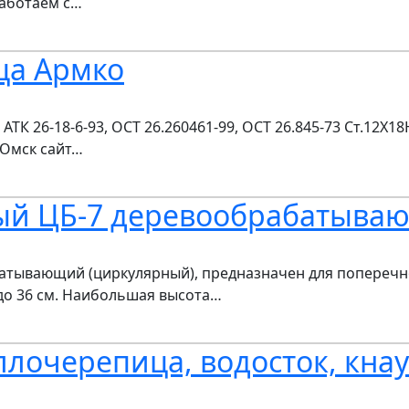
Работаем с…
ца Армко
АТК 26-18-6-93, ОСТ 26.260461-99, ОСТ 26.845-73 Ст.12Х
.Омск сайт…
ый ЦБ-7 деревообрабатыва
атывающий (циркулярный), предназначен для поперечн
до 36 см. Наибольшая высота…
лочерепица, водосток, кнау