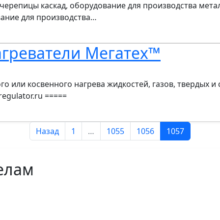
черепицы каскад, оборудование для производства мет
вание для производства…
агреватели Мегатех™
о или косвенного нагрева жидкостей, газов, твердых и 
egulator.ru =====
Назад
1
…
1055
1056
1057
елам