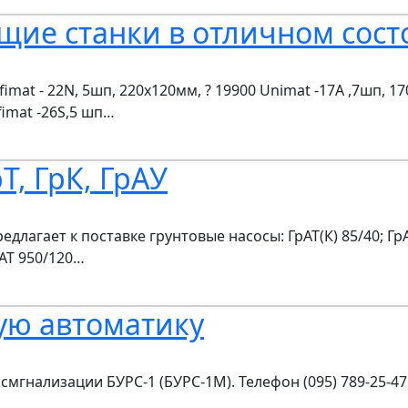
ие станки в отличном сост
mat - 22N, 5шп, 220х120мм, ? 19900 Unimat -17A ,7шп, 17
fimat -26S,5 шп…
Т, ГрК, ГрАУ
гает к поставке грунтовые насосы: ГрАТ(К) 85/40; ГрАТ(К
ГрАТ 950/120…
ую автоматику
мгнализации БУРС-1 (БУРС-1М). Телефон (095) 789-25-47