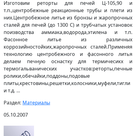
Изготовим реторты для печей Ц-105,90 и
т.п.,центробежные реакционные трубы и плети из
них.Центробежное литье из бронзы и жаропрочных
сталей для печей (до 1300 С) и трубчатых установок
поизводства аммиака,водорода,этилена и т.п.
Фасонное литье из различных
коррозийностойких,жаропрочных сталей.Применяя
технологию центробежного и фасонного литья
делаем печную оснастку для термичесикх и
термогальванических участков:реторты,печные
ролики,обечайки,поддоны,подовые
плиты,крестовины,решетки,колосники,муфели,тигли
и т.д. ...
Раздел:
Материалы
05.10.2007