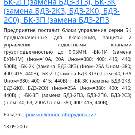
БК-2П (замена БД3-3Т3), БК-3К
(замена БД3-2К3, БД3-2К0, БД3-
2С0), БК-3П (замена БД3-2П3
Предприятие поставит блоки управления серии БК
предназначенные для включения, защиты и
управления подвесными кранами
грузоподъемностью до 0,05МН. -БК-1И (замена
БУИ-1М) (Iном=10А, 20А Uном=380; 400; 415; 440;
500В); -БК-2К (замена БД3-3К3) (Iном=25А Uном=380;
400; 415; 440В); -БК-2П (замена БД3-3Т3) (Iном=40; 63А
Uном=380; 400; 415; 440В) ; -БК-3К (замена БД3-2К3,
БД3-2К0, БД3-2С0) (Iном=25А Uном=380; 400; 415;
440В) ; -БК-3П (замена БД3-2П3, БД3-2П0, БД3-2С3)
(Iном=40; 63; 200А Uном=380; 400; 415; 440В); ...
Раздел:
Промышленное оборудование
18.09.2007