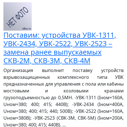
Поставим: устройства УВК-1311,
УВК-2434, УВК-2522, УВК-2523 –
замена ранее выпускаемых
СКВ-2М, СКВ-3М, СКВ-4М
Организация выполнит поставку устройств
взрывозащищенных комплексного типа УВК
предназначенных для управления с пола или кабины
мостовыми и козловыми кранами
грузоподъемностью до 0,5МН. -УВК-1311 (Iном=160А,
Uном=380; 400; 415; 440В); -УВК-2434 (Iном=400А,
Uном=380; 400; 415; 440; 500В); -УВК-2522 (Iном=160А,
Uном=380В); -УВК-2523 (СВК-3М, СВК-5М) (Iном=200А,
Uном=380; 400; 415; 440В). ...