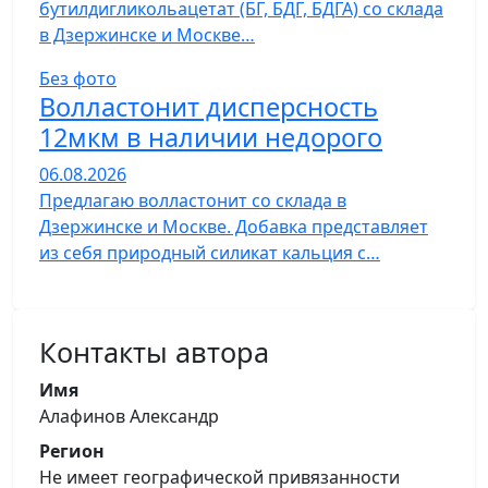
бутилдигликольацетат (БГ, БДГ, БДГА) со склада
в Дзержинске и Москве…
Без фото
Волластонит дисперсность
12мкм в наличии недорого
06.08.2026
Предлагаю волластонит со склада в
Дзержинске и Москве. Добавка представляет
из себя природный силикат кальция с…
Контакты автора
Имя
Алафинов Александр
Регион
Не имеет географической привязанности