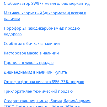
Стабилизатор SW977 метил олово меркаптид
Метилен хлористый (дихлорметан) всегда в
наличии
Порофор 21 (азодикарбонамид) продаю
недорого
Сорбитол в бочках в наличии
Касторовое масло в наличии
Пропиленгликоль продаю
Дициандиамид в наличии, купить
Ортофосфорная кислота 85%, 73% продаю
Трихлорэтилен технический продаю
Стеарат кальция, цинка, бария, бария/кадмия,
ТОСС, Трёхокись сурьмы, Масло ЭСМ в нал