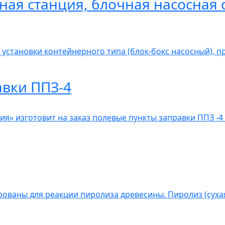
ная станция, блочная насосная 
 установки контейнерного типа (блок-бокс насосный), 
авки ППЗ-4
» изготовит на заказ полевые пункты заправки ППЗ -4 
ованы для реакции пиролиза древесины. Пиролиз (сухая