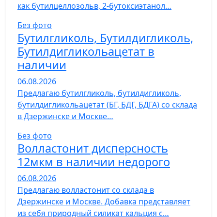
как бутилцеллозольв, 2-бутоксиэтанол…
Без фото
Бутилгликоль, Бутилдигликоль,
Бутилдигликольацетат в
наличии
06.08.2026
Предлагаю бутилгликоль, бутилдигликоль,
бутилдигликольацетат (БГ, БДГ, БДГА) со склада
в Дзержинске и Москве…
Без фото
Волластонит дисперсность
12мкм в наличии недорого
06.08.2026
Предлагаю волластонит со склада в
Дзержинске и Москве. Добавка представляет
из себя природный силикат кальция с…