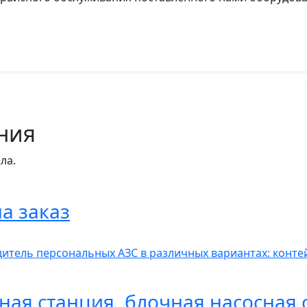
ния
ла.
а заказ
итель персональных АЗС в различных вариантах: контей
ная станция, блочная насосная 