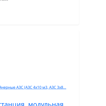
нерные АЗС (АЗС 4х10 м3, АЗС 3х8…
станция, модульная