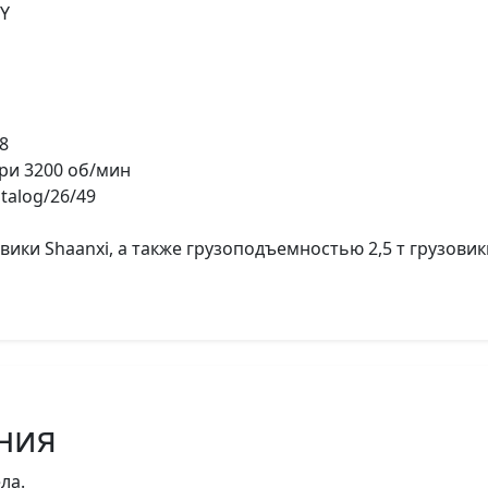
6Y
8
ри 3200 об/мин
talog/26/49
овики Shaanxi, а также грузоподъемностью 2,5 т грузов
ния
ла.