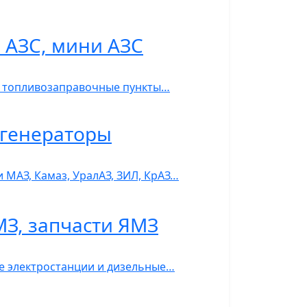
 АЗС, мини АЗС
С, топливозаправочные пункты…
ь-генераторы
 МАЗ, Камаз, УралАЗ, ЗИЛ, КрАЗ…
МЗ, запчасти ЯМЗ
ые электростанции и дизельные…