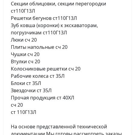
Секции облицовки, секции перегородки
ст110Г13Л
Решетки бегунов ст110Г13Л
Зуб ковша (коронки) к экскаваторам,
погрузчикам ст110Г13Л
Люки сч 20
Плиты напольные сч 20
Чушки сч 20
Втулки сч 20
Колосниковые решетки сч 20
Рабочие колеса ст 35Л
Блоки ст 35Л
Звездочки ст 35Л
Прочая продукция ст 40ХЛ
сч 20
ст 110Г13Л
На основе представленной технической
документации Мы готовы рассмотреть заказы