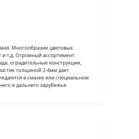
амня. Многообразие цветовых
т и т.д. Огромный ассортимент
ада, оградительные конструкции,
ластик толщиной 2-4мм дает
уждаются в смазке или специальном
жнего и дальнего зарубежья.