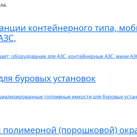
ла.
анции контейнерного типа, моб
АЗС,
вает: оборудование для АЗС, контейнерные АЗС, мини А
для буровых установок
иализированные топливные емкости для буровых устан
 полимерной (порошковой) окр