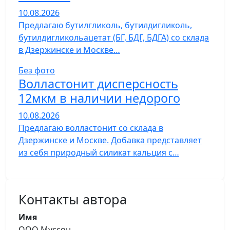
10.08.2026
Предлагаю бутилгликоль, бутилдигликоль,
бутилдигликольацетат (БГ, БДГ, БДГА) со склада
в Дзержинске и Москве…
Без фото
Волластонит дисперсность
12мкм в наличии недорого
10.08.2026
Предлагаю волластонит со склада в
Дзержинске и Москве. Добавка представляет
из себя природный силикат кальция с…
Контакты автора
Имя
ООО Муссон