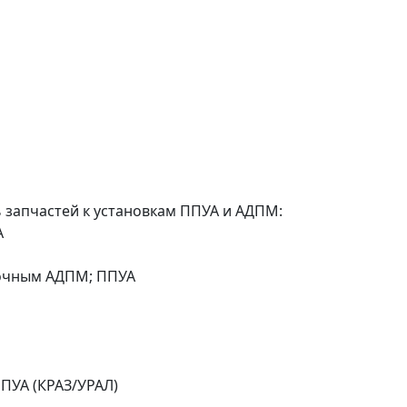
 запчастей к установкам ППУА и АДПМ:
А
лочным АДПМ; ППУА
ПУА (КРАЗ/УРАЛ)