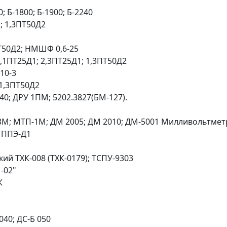
; Б-1800; Б-1900; Б-2240
; 1,3ПТ50Д2
ПТ50Д2; НМШФ 0,6-25
,1ПТ25Д1; 2,3ПТ25Д1; 1,3ПТ50Д2
10-3
 1,3ПТ50Д2
40; ДРУ 1ПМ; 5202.3827(БМ-127).
; МТП-1М; ДМ 2005; ДМ 2010; ДМ-5001 Милливольтметр Э
 ППЭ-Д1
й ТХК-008 (ТХК-0179); ТСПУ-9303
-02"
К
40; ДС-Б 050