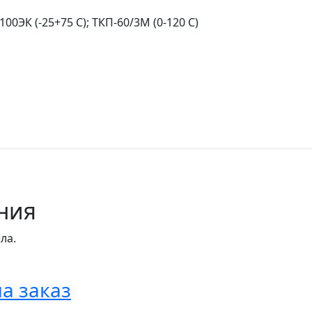
00ЭК (-25+75 С); ТКП-60/3М (0-120 С)
ния
ла.
а заказ