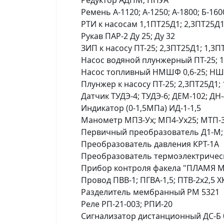
Редуктор АДПМ; ППУА
Ремень А-1120; А-1250; А-1800; Б-1600
РТИ к насосам 1,1ПТ25Д1; 2,3ПТ25Д1
Рукав ПАР-2 Ду 25; Ду 32
ЗИП к насосу ПТ-25; 2,3ПТ25Д1; 1,3
Насос водяной плунжерный ПТ-25; 1
Насос топливный НМШФ 0,6-25; НШ
Плунжер к насосу ПТ-25; 2,3ПТ25Д1;
Датчик ТУДЭ-4; ТУДЭ-6; ДЕМ-102; ДН-
Индикатор (0-1,5МПа) ИД-1-1,5
Манометр МПЗ-Ух; МП4-Ух25; МТП-3М
Первичный преобразователь Д1-М;
Преобразователь давления КРТ-1А
Преобразователь термоэлектрически
Прибор контроля факела "ПЛАМЯ М
Провод ПВВ-1; ПГВА-1,5; ПТВ-2х2,5 Х
Разделитель мембранный РМ 5321
Реле РП-21-003; РПИ-20
Сигнализатор дистанционный ДС-Б 0