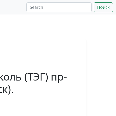
Поиск
оль (ТЭГ) пр-
к).