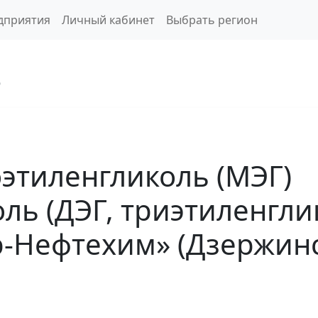
дприятия
Личный кабинет
Выбрать регион
6
этиленгликоль (МЭГ)
ль (ДЭГ, триэтиленглик
-Нефтехим» (Дзержинс