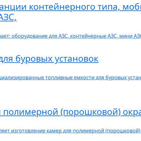
анции контейнерного типа, моб
АЗС,
вает: оборудование для АЗС, контейнерные АЗС, мини А
для буровых установок
иализированные топливные емкости для буровых устан
 полимерной (порошковой) окр
яет изготовление камер для полимерной (порошковой)