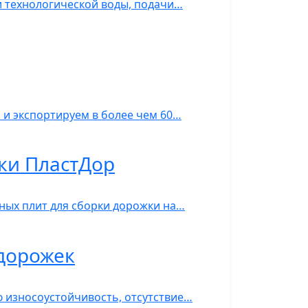
и технологической воды, подачи…
 и экспортируем в более чем 60…
рки ПластДор
ных плит для сборки дорожки на…
 дорожек
ю износоустойчивость, отсутствие…