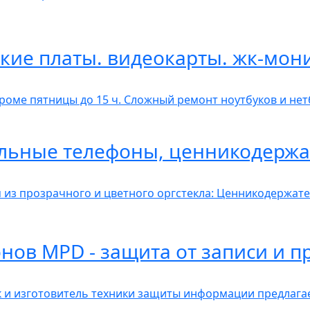
кие платы. видеокарты. жк-мон
 Кроме пятницы до 15 ч. Сложный ремонт ноутбуков и не
льные телефоны, ценникодержа
 из прозрачного и цветного оргстекла: Ценникодержат
нов MPD - защита от записи и п
к и изготовитель техники защиты информации предлаг