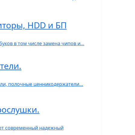
иторы, HDD и БП
тбуков в том числе замена чипов и…
тели.
ели, полочные ценникодержатели…
рослушки.
ает современный надежный