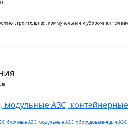
ин
орожно-строительная, коммунальная и уборочная техник
ния
ла.
 модульные АЗС, контейнерные
ЗС, блочные АЗС, модульные АЗС, оборудование для АЗ