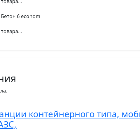
товара...
2 Бетон 6 econom
товара...
ния
ла.
анции контейнерного типа, моб
АЗС,