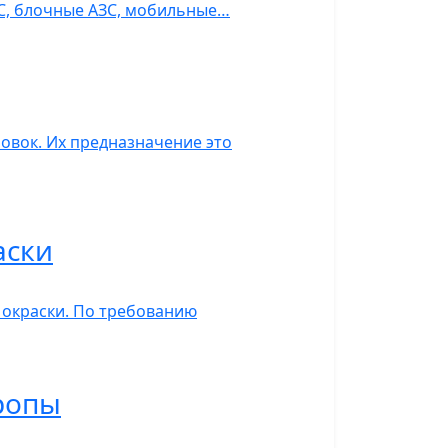
ЗС, блочные АЗС, мобильные…
овок. Их предназначение это
аски
 окраски. По требованию
ропы