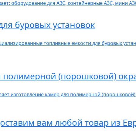
вает: оборудование для АЗС, контейнерные АЗС, мини А
для буровых установок
иализированные топливные емкости для буровых устан
 полимерной (порошковой) окр
яет изготовление камер для полимерной (порошковой)
доставим вам любой товар из Ев