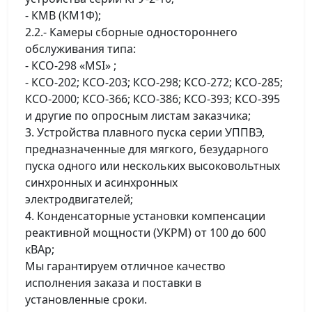
- КМВ (КМ1Ф);
2.2.- Камеры сборные одностороннего
обслуживания типа:
- КСО-298 «MSI» ;
- КСО-202; КСО-203; КСО-298; КСО-272; КСО-285;
КСО-2000; КСО-366; КСО-386; КСО-393; КСО-395
и другие по опросным листам заказчика;
3. Устройства плавного пуска серии УППВЭ,
предназначенные для мягкого, безударного
пуска одного или нескольких высоковольтных
синхронных и асинхронных
электродвигателей;
4. Конденсаторные установки компенсации
реактивной мощности (УКРМ) от 100 до 600
кВАр;
Мы гарантируем отличное качество
исполнения заказа и поставки в
установленные сроки.