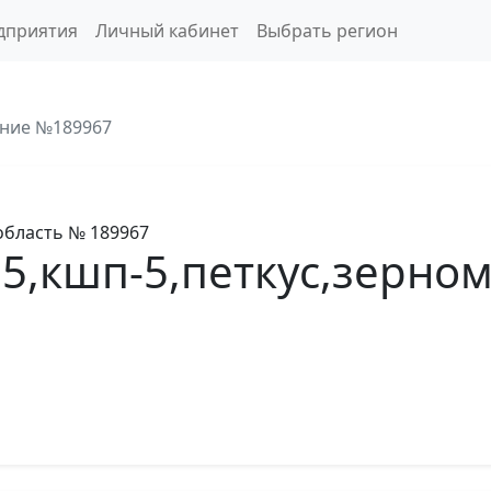
дприятия
Личный кабинет
Выбрать регион
ние №189967
область
№ 189967
5,кшп-5,петкус,зерноме