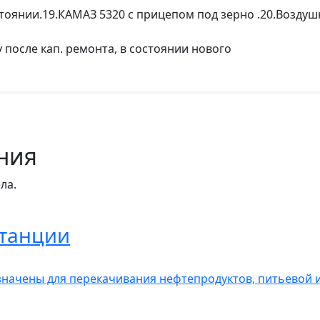
стоянии.19.КАМАЗ 5320 с прицепом под зерно .20.Возду
 после кап. ремонта, в состоянии нового
ния
ла.
станции
начены для перекачивания нефтепродуктов, питьевой 