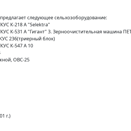
 предлагает следующее сельхозоборудование:
УС К-218 А "Selektra"
УС К-531 А "Гигант" 3. Зерноочистительная машина ПЕТ
КУС 236(триерный блок)
КУС К-547 А 10
4
жной, ОВС-25
1 г.)