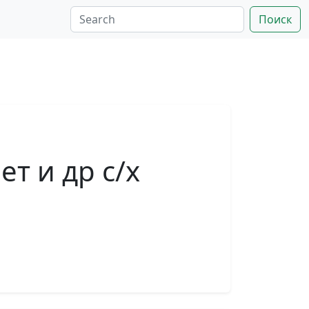
Поиск
т и др с/х