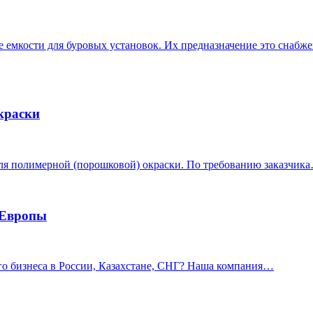
 емкости для буровых установок. Их предназначение это снаб
краски
ля полимерной (порошковой) окраски. По требованию заказчик
 Европы
го бизнеса в России, Казахстане, СНГ? Наша компания…