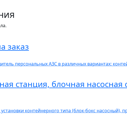
ния
ла.
а заказ
итель персональных АЗС в различных вариантах: контей
ная станция, блочная насосная 
 установки контейнерного типа (блок-бокс насосный), 