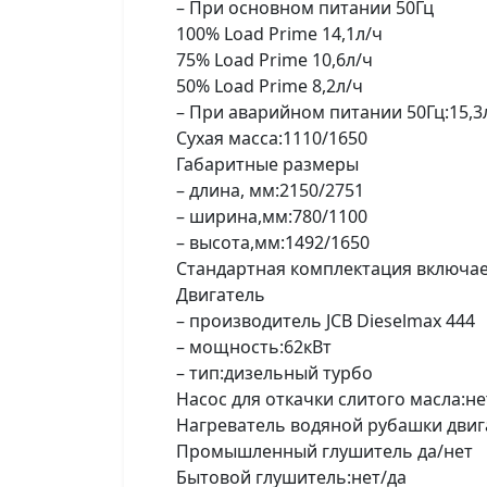
– При основном питании 50Гц
100% Load Prime 14,1л/ч
75% Load Prime 10,6л/ч
50% Load Prime 8,2л/ч
– При аварийном питании 50Гц:15,3
Сухая масса:1110/1650
Габаритные размеры
– длина, мм:2150/2751
– ширина,мм:780/1100
– высота,мм:1492/1650
Стандартная комплектация включает
Двигатель
– производитель JCB Dieselmax 444
– мощность:62кВт
– тип:дизельный турбо
Насос для откачки слитого масла:не
Нагреватель водяной рубашки двига
Промышленный глушитель да/нет
Бытовой глушитель:нет/да