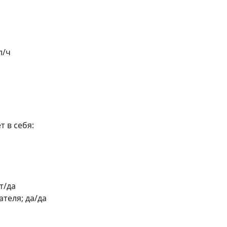
л/ч
 в себя:
т/да
теля; да/да