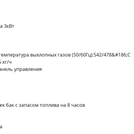
а 3кВт
емпература выхлопных газов (50/60Гц):542/478&#186;С
 кг/ч
анель управления
 бак с запасом топлива на 8 часов
а