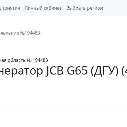
дприятия
Личный кабинет
Выбрать регион
явление №194483
кая область
№ 194483
ратор JCB G65 (ДГУ) (