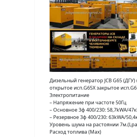
Дизельный генератор JCB G65 (ДГУ) (
открытое исп.G65X закрытое исп.G
Электропитание
– Напряжение при частоте 50Гц
– Основное 3ф 400/230: 58,7kWA/47к
– Резервное 3ф 400/230: 63kWA/50,4
Уровень шума на растоянии 7м.(Lpa
Расход топлива (Мах)