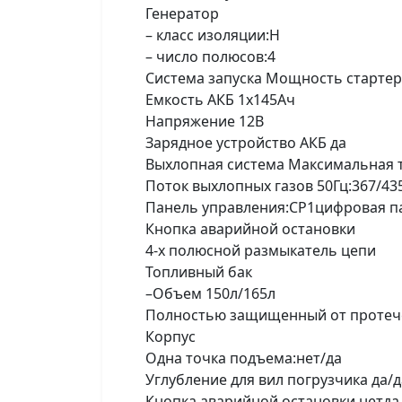
Генератор
– класс изоляции:Н
– число полюсов:4
Система запуска Мощность стартер
Емкость АКБ 1х145Ач
Напряжение 12В
Зарядное устройство АКБ да
Выхлопная система Максимальная т
Поток выхлопных газов 50Гц:367/435
Панель управления:CP1цифровая п
Кнопка аварийной остановки
4-х полюсной размыкатель цепи
Топливный бак
–Объем 150л/165л
Полностью защищенный от протечек
Корпус
Одна точка подъема:нет/да
Углубление для вил погрузчика да/д
Кнопка аварийной остановки нетда