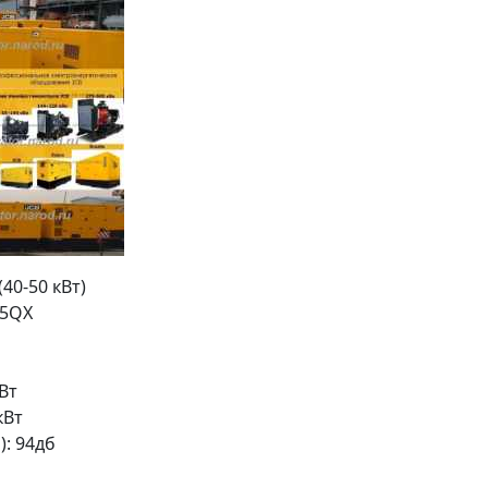
40-50 кВт)
65QX
Вт
кВт
): 94дб