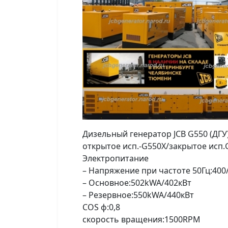
Дизельный генератор JCB G550 (ДГУ) 
открытое исп.-G550X/закрытое исп
Электропитание
– Напряжение при частоте 50Гц:400
– Основное:502kWA/402кВт
– Резервное:550kWA/440кВт
COS ф:0,8
скорость вращения:1500RPM