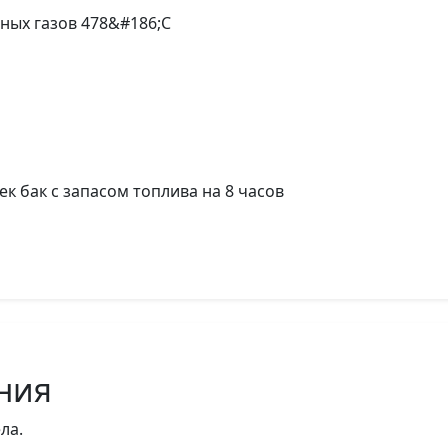
ных газов 478&#186;С
 бак с запасом топлива на 8 часов
ния
ла.