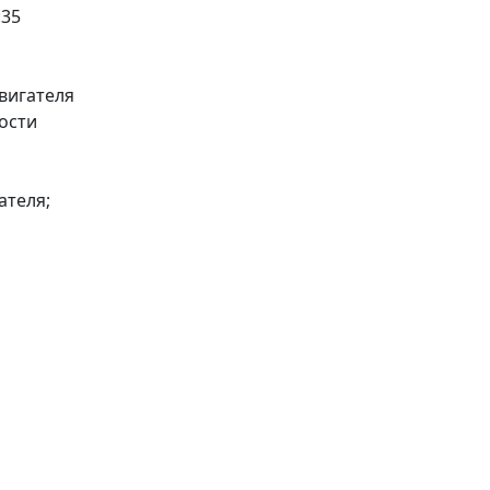
:35
вигателя
ости
ателя;