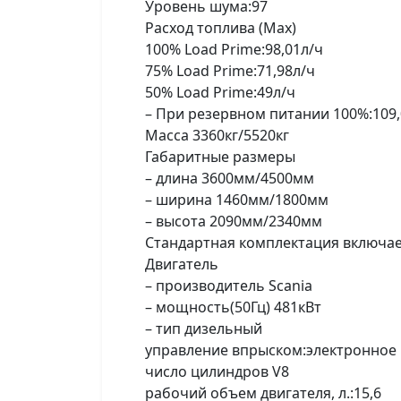
Уровень шума:97
Расход топлива (Мах)
100% Load Prime:98,01л/ч
75% Load Prime:71,98л/ч
50% Load Prime:49л/ч
– При резервном питании 100%:109,
Масса 3360кг/5520кг
Габаритные размеры
– длина 3600мм/4500мм
– ширина 1460мм/1800мм
– высота 2090мм/2340мм
Стандартная комплектация включает
Двигатель
– производитель Scania
– мощность(50Гц) 481кВт
– тип дизельный
управление впрыском:электронное
число цилиндров V8
рабочий объем двигателя, л.:15,6