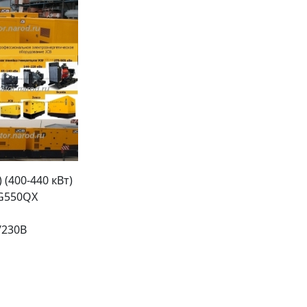
(400-440 кВт)
.G550QX
/230В