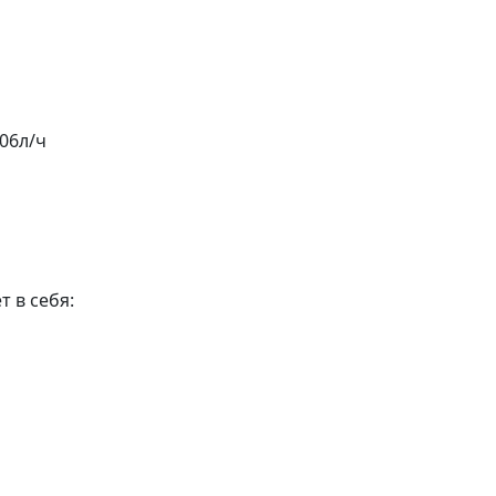
06л/ч
 в себя: