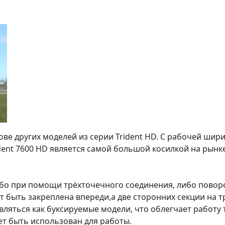
ове других моделей из серии Trident HD. С рабочей шири
rident 7600 HD является самой большой косилкой на рынк
о при помощи трёхточечного соединения, либо поворо
т быть закреплена впереди,а две сторонних секции на 
вляться как буксируемые модели, что облегчает работу 
ет быть использован для работы.