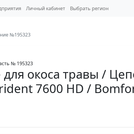
дприятия
Личный кабинет
Выбрать регион
ние №195323
асть
№ 195323
для окоса травы / Це
rident 7600 HD / Bomfo