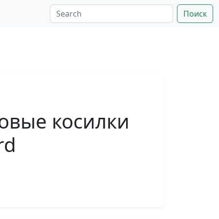
Поиск
повые косилки
rd