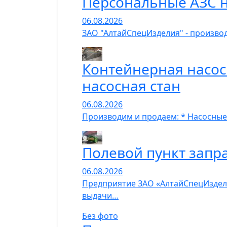
Персональные АЗС н
06.08.2026
ЗАО "АлтайСпецИзделия" - производ
Контейнерная насос
насосная стан
06.08.2026
Производим и продаем: * Насосные
Полевой пункт запр
06.08.2026
Предприятие ЗАО «АлтайСпецИзделия
выдачи…
Без фото