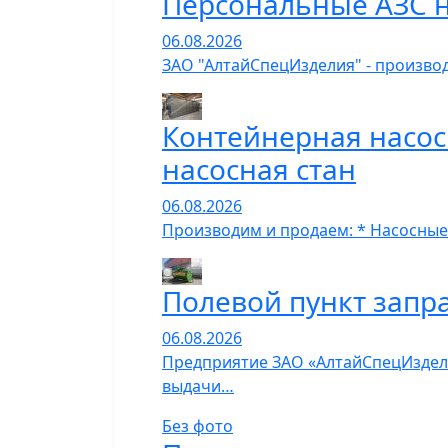
Персональные АЗС н
06.08.2026
ЗАО "АлтайСпецИзделия" - производ
Контейнерная насос
насосная стан
06.08.2026
Производим и продаем: * Насосные
Полевой пункт запр
06.08.2026
Предприятие ЗАО «АлтайСпецИзделия
выдачи…
Без фото