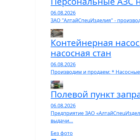
Персональные АЗС н
06.08.2026
ЗАО "АлтайСпецИзделия" - производ
Контейнерная насос
насосная стан
06.08.2026
Производим и продаем: * Насосные
Полевой пункт запр
06.08.2026
Предприятие ЗАО «АлтайСпецИзделия
выдачи…
Без фото