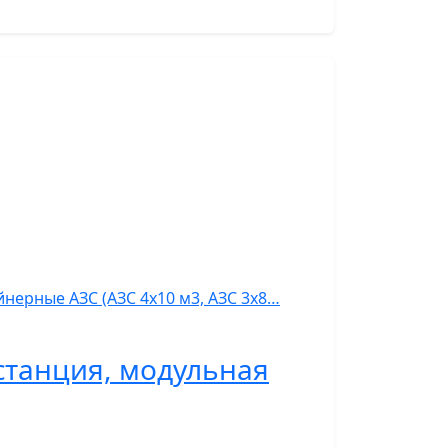
нерные АЗС (АЗС 4х10 м3, АЗС 3х8…
станция, модульная