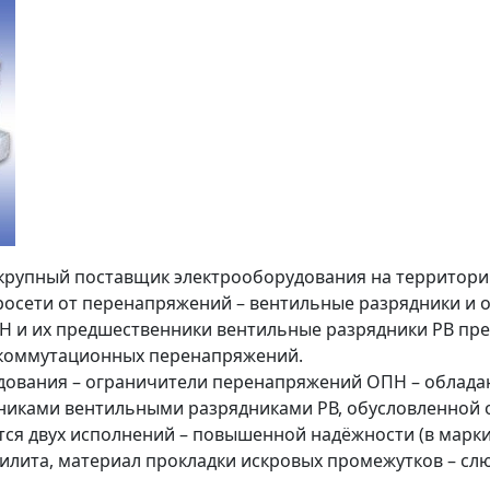
рупный поставщик электрооборудования на территории
осети от перенапряжений – вентильные разрядники и 
 и их предшественники вентильные разрядники РВ пр
и коммутационных перенапряжений.
дования – ограничители перенапряжений ОПН – облад
никами вентильными разрядниками РВ, обусловленной о
ся двух исполнений – повышенной надёжности (в марки
илита, материал прокладки искровых промежутков – слю