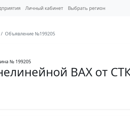
дприятия
Личный кабинет
Выбрать регион
Объявление №199205
аина
№ 199205
нелинейной ВАХ от СТК