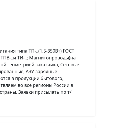
ания типа ТП-..(1,5-350Вт) ГОСТ
ТПВ-..и ТИ-..; Магнитопроводы(на
юбой геометрией заказчика; Сетевые
ированные, АЗУ-зарядные
ются в продукции бытового,
вляем во все регионы России в
страны. Заявки присылать по т/