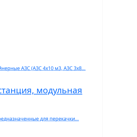
нерные АЗС (АЗС 4х10 м3, АЗС 3х8…
станция, модульная
предназначенные для перекачки…