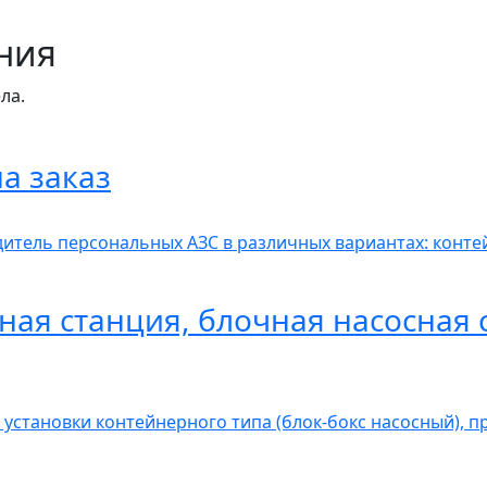
ния
ла.
а заказ
итель персональных АЗС в различных вариантах: контей
ная станция, блочная насосная 
 установки контейнерного типа (блок-бокс насосный), 