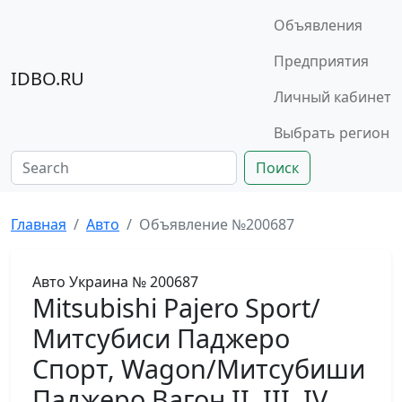
Объявления
Предприятия
IDBO.RU
Личный кабинет
Выбрать регион
Поиск
Главная
Авто
Объявление №200687
Авто
Украина
№ 200687
Mitsubishi Pajero Sport/
Митсубиси Паджеро
Спорт, Wagon/Митсубиши
Паджеро Вагон II, III, IV