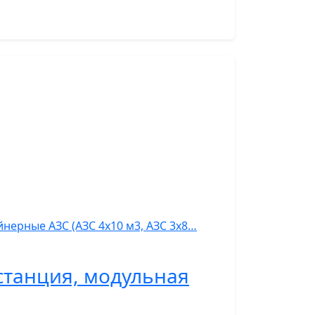
нерные АЗС (АЗС 4х10 м3, АЗС 3х8…
станция, модульная