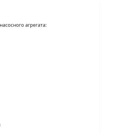
асосного агрегата:
u