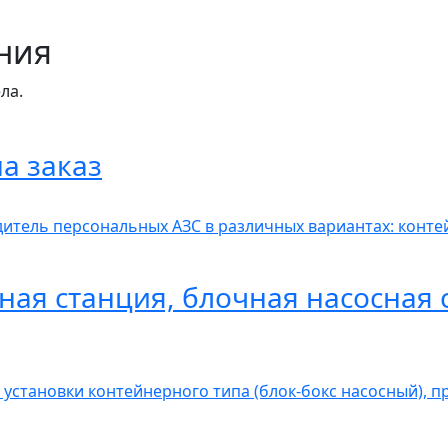
ния
ла.
а заказ
итель персональных АЗС в различных вариантах: контей
ная станция, блочная насосная 
 установки контейнерного типа (блок-бокс насосный), 