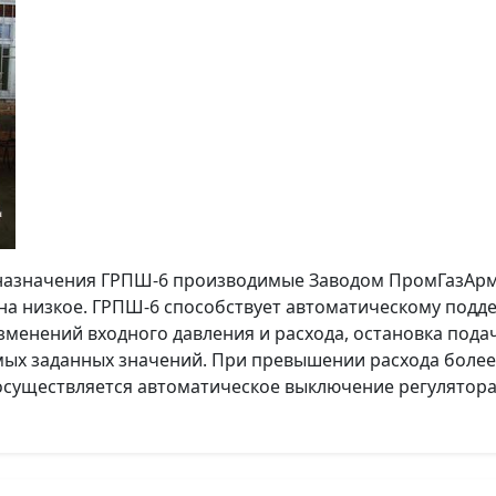
 назначения ГРПШ-6 производимые Заводом ПромГазАрм
а на низкое. ГРПШ-6 способствует автоматическому под
зменений входного давления и расхода, остановка пода
мых заданных значений. При превышении расхода боле
 осуществляется автоматическое выключение регулятора