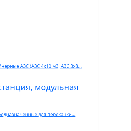
нерные АЗС (АЗС 4х10 м3, АЗС 3х8…
станция, модульная
предназначенные для перекачки…