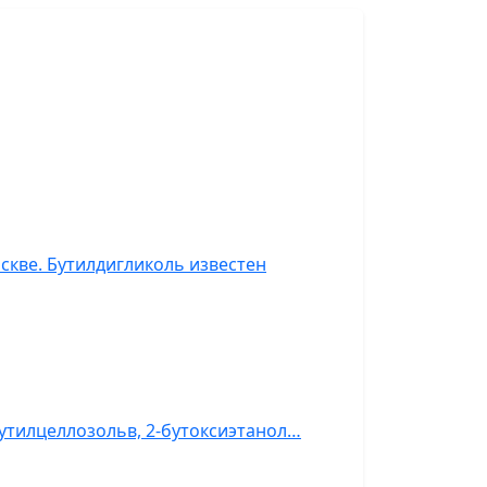
скве. Бутилдигликоль известен
бутилцеллозольв, 2-бутоксиэтанол…