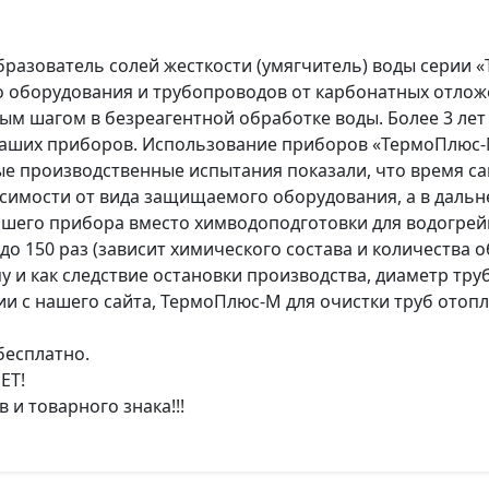
разователь солей жесткости (умягчитель) воды серии
о оборудования и трубопроводов от карбонатных отложе
ым шагом в безреагентной обработке воды. Более 3 ле
наших приборов. Использование приборов «ТермоПлюс-
ые производственные испытания показали, что время с
ависимости от вида защищаемого оборудования, а в дал
ашего прибора вместо химводоподготовки для водогрей
до 150 раз (зависит химического состава и количества 
у и как следствие остановки производства, диаметр труб 
ии с нашего сайта, ТермоПлюс-М для очистки труб отопл
бесплатно.
ЕТ!
и товарного знака!!!