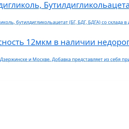
дигликоль, Бутилдигликольацет
коль, бутилдигликольацетат (БГ, БДГ, БДГА) со склада 
сность 12мкм в наличии недоро
 Дзержинске и Москве. Добавка представляет из себя п