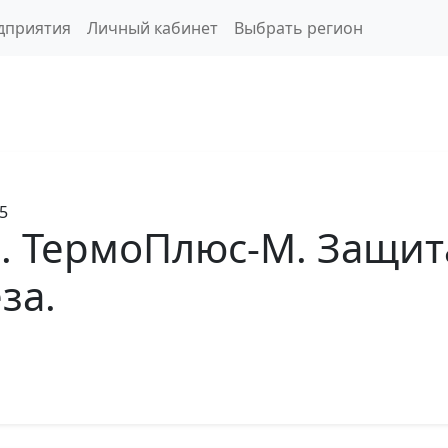
дприятия
Личный кабинет
Выбрать регион
5
. ТермоПлюс-М. Защита
за.