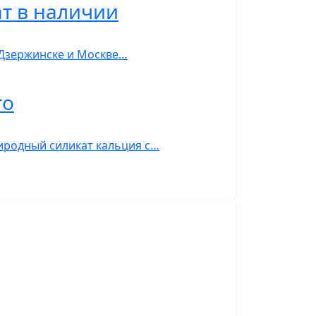
ат в наличии
в Дзержинске и Москве…
го
риродный силикат кальция с…