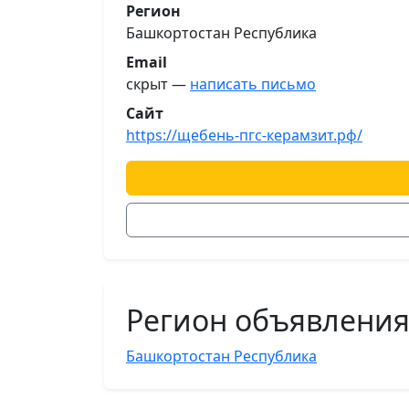
Регион
Башкортостан Республика
Email
скрыт —
написать письмо
Сайт
https://щебень-пгс-керамзит.рф/
Регион объявлени
Башкортостан Республика