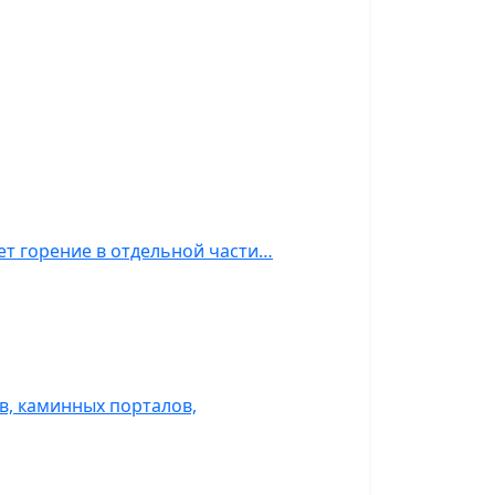
ет горение в отдельной части…
, каминных порталов,