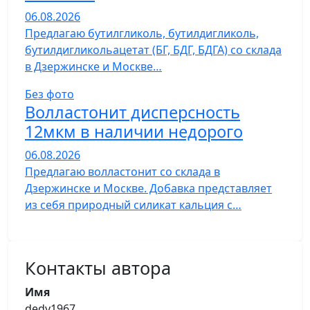
06.08.2026
Предлагаю бутилгликоль, бутилдигликоль,
бутилдигликольацетат (БГ, БДГ, БДГА) со склада
в Дзержинске и Москве…
Без фото
Волластонит дисперсность
12мкм в наличии недорого
06.08.2026
Предлагаю волластонит со склада в
Дзержинске и Москве. Добавка представляет
из себя природный силикат кальция с…
Контакты автора
Имя
dedy1967