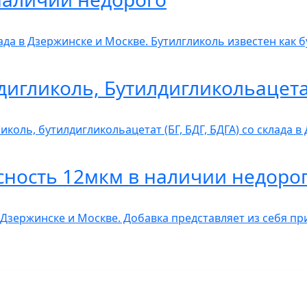
лада в Дзержинске и Москве. Бутилгликоль известен как 
дигликоль, Бутилдигликольацет
коль, бутилдигликольацетат (БГ, БДГ, БДГА) со склада 
сность 12мкм в наличии недоро
 Дзержинске и Москве. Добавка представляет из себя п