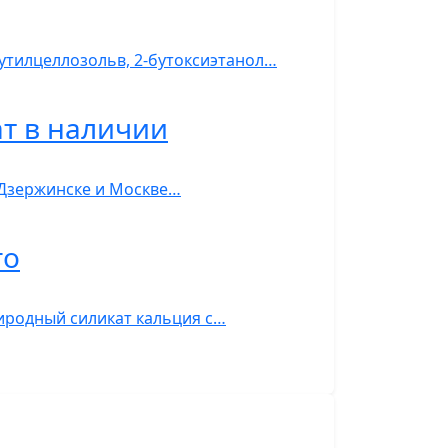
бутилцеллозольв, 2-бутоксиэтанол…
ат в наличии
в Дзержинске и Москве…
го
риродный силикат кальция с…