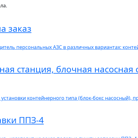
ла.
а заказ
итель персональных АЗС в различных вариантах: контей
ная станция, блочная насосная 
 установки контейнерного типа (блок-бокс насосный), 
авки ППЗ-4