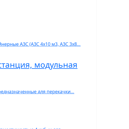
нерные АЗС (АЗС 4х10 м3, АЗС 3х8…
станция, модульная
предназначенные для перекачки…