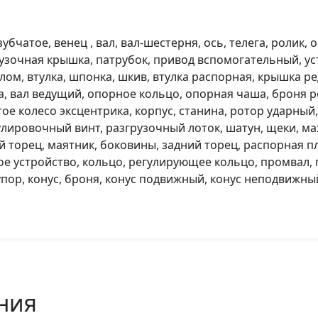
убчатое, венец , вал, вал-шестерня, ось, телега, ролик,
рузочная крышка, патрубок, привод вспомогательный, у
ом, втулка, шпонка, шкив, втулка распорная, крышка ре
а, вал ведущий, опорное кольцо, опорная чаша, броня ре
тое колесо эксцентрика, корпус, станина, ротор ударны
улировочный винт, разгрузочный лоток, шатун, щеки, ма
 торец, маятник, боковины, задний торец, распорная пл
ое устройство, кольцо, регулирующее кольцо, промвал,
упор, конус, броня, конус подвижный, конус неподвижны
ния