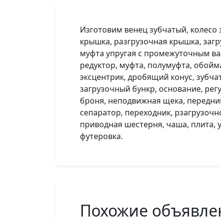
Изготовим венец зубчатый, колесо з
крышка, разгрузочная крышка, заг
муфта упругая с промежуточным вал
редуктор, муфта, полумуфта, обойм
эксцентрик, дробящий конус, зубча
загрузочный бункр, основание, рег
броня, неподвижная щека, передний
сепаратор, переходник, рзагрузочн
приводная шестерня, чаша, плита, 
футеровка.
Похожие объявле