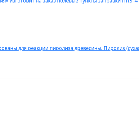
» изготовит на заказ полевые пункты заправки ППЗ -4 
ованы для реакции пиролиза древесины. Пиролиз (сухая