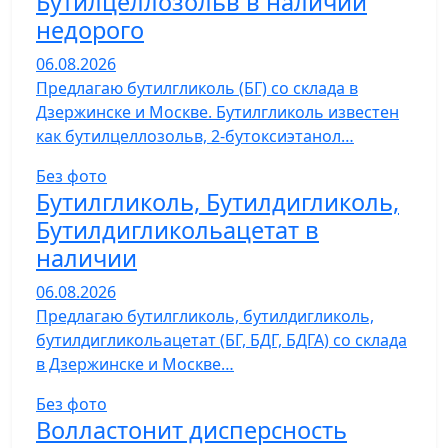
Бутилцеллозольв в наличии
недорого
06.08.2026
Предлагаю бутилгликоль (БГ) со склада в
Дзержинске и Москве. Бутилгликоль известен
как бутилцеллозольв, 2-бутоксиэтанол…
Без фото
Бутилгликоль, Бутилдигликоль,
Бутилдигликольацетат в
наличии
06.08.2026
Предлагаю бутилгликоль, бутилдигликоль,
бутилдигликольацетат (БГ, БДГ, БДГА) со склада
в Дзержинске и Москве…
Без фото
Волластонит дисперсность