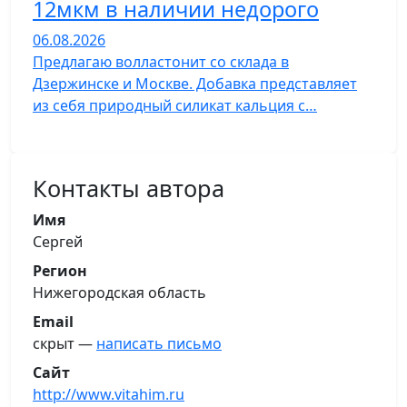
12мкм в наличии недорого
06.08.2026
Предлагаю волластонит со склада в
Дзержинске и Москве. Добавка представляет
из себя природный силикат кальция с…
Контакты автора
Имя
Сергей
Регион
Нижегородская область
Email
скрыт —
написать письмо
Сайт
http://www.vitahim.ru