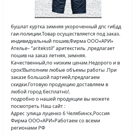
бушлат куртка зимняя укороченный дпс гибдд
гаи-полиции.Товар осуществляется под заказ.
индивидуальный пошив,Фирма ООО«АРИ»
Ателье– ‘’aritekstil’’ аритекстиль ,предлагает
пошив на заказ летняя, зимняя.
Качественный,по низким ценам.Недорого и в
срок!Выполним любые объемы работы .При
заказе большой партией,предлагаем
скидки.Готовую продукцию доставляем в
любой город бесплатно!.
подробно о нашей продукции вы можете
посмотреть Наш сайт :
Адрес :улица луценко 6 Челябинск,Россия
Фирма ООО«АРИ»Работаем со всеми
регионами РФ