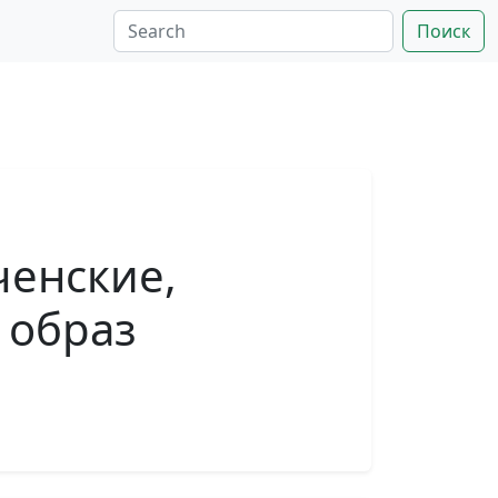
Поиск
енские,
 образ