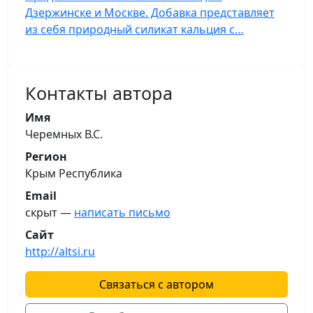
Дзержинске и Москве. Добавка представляет
из себя природный силикат кальция с…
Контакты автора
Имя
Черемных В.С.
Регион
Крым Республика
Email
скрыт —
написать письмо
Сайт
http://altsi.ru
Связаться с автором