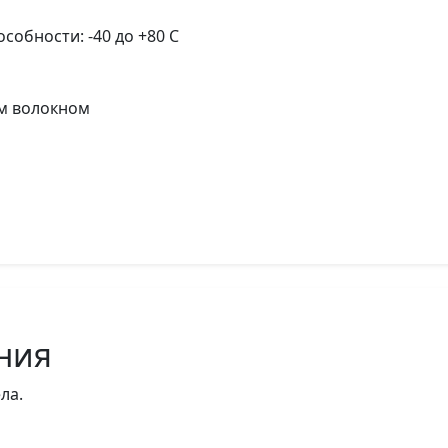
обности: -40 до +80 С
м волокном
ния
ла.