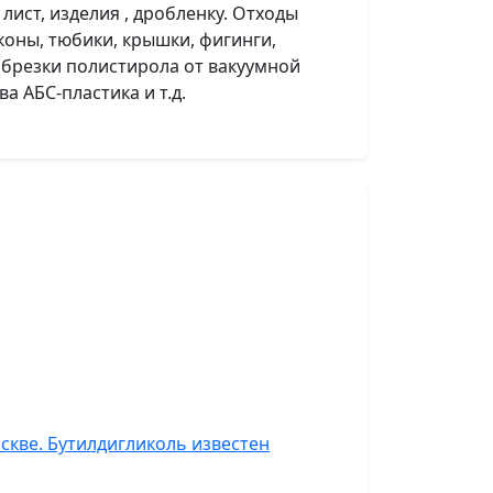
лист, изделия , дробленку. Отходы
лаконы, тюбики, крышки, фигинги,
 обрезки полистирола от вакуумной
а АБС-пластика и т.д.
скве. Бутилдигликоль известен