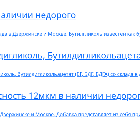
наличии недорого
лада в Дзержинске и Москве. Бутилгликоль известен как 
дигликоль, Бутилдигликольацет
коль, бутилдигликольацетат (БГ, БДГ, БДГА) со склада 
сность 12мкм в наличии недоро
 Дзержинске и Москве. Добавка представляет из себя п