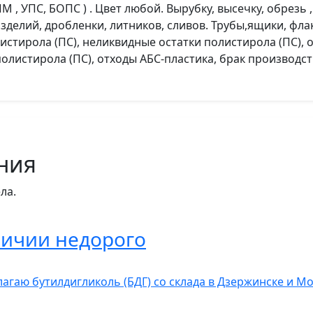
 УПС, БОПС ) . Цвет любой. Вырубку, высечку, обрезь , 
а, изделий, дробленки, литников, сливов. Трубы,ящики, ф
листирола (ПС), неликвидные остатки полистирола (ПС),
листирола (ПС), отходы АБС-пластика, брак производств
ния
ла.
личии недорого
агаю бутилдигликоль (БДГ) со склада в Дзержинске и Мо