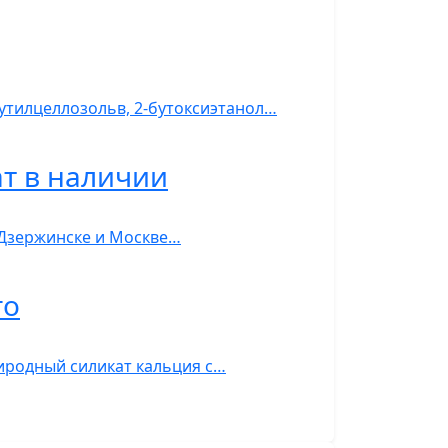
бутилцеллозольв, 2-бутоксиэтанол…
ат в наличии
в Дзержинске и Москве…
го
риродный силикат кальция с…