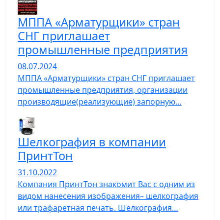
МППА «Арматурщики» стран
СНГ приглашает
промышленные предприятия
08.07.2024
МППА «Арматурщики» стран СНГ приглашает
промышленные предприятия, организации
производящие(реализующие) запорную…
Шелкография в компании
ПринтТон
31.10.2022
Компания ПринтТон знакомит Вас с одним из
видом нанесения изображения– шелкография
или трафаретная печать. Шелкография…