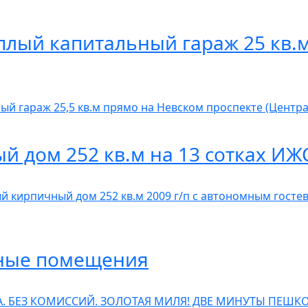
еплый капитальный гараж 25 кв.
ый гараж 25,5 кв.м прямо на Невском проспекте (Центр
 дом 252 кв.м на 13 сотках ИЖ
кирпичный дом 252 кв.м 2009 г/п с автономным гостевы
сные помещения
. БЕЗ КОМИССИЙ. ЗОЛОТАЯ МИЛЯ! ДВЕ МИНУТЫ ПЕШК