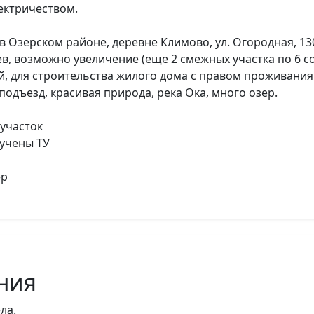
лектричеством.
 в Озерском районе, деревне Климово, ул. Огородная, 1
в, возможно увеличение (еще 2 смежных участка по 6 сото
ий, для строительства жилого дома с правом проживани
подъезд, красивая природа, река Ока, много озер.
 участок
лучены ТУ
ер
ния
ла.