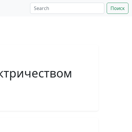
Поиск
ектричеством