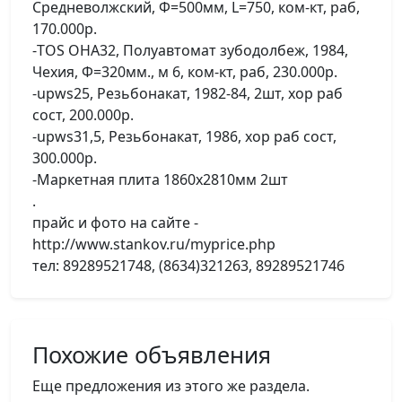
Средневолжский, Ф=500мм, L=750, ком-кт, раб,
170.000р.
-TOS OHA32, Полуавтомат зубодолбеж, 1984,
Чехия, Ф=320мм., м 6, ком-кт, раб, 230.000р.
-upws25, Резьбонакат, 1982-84, 2шт, хор раб
сост, 200.000р.
-upws31,5, Резьбонакат, 1986, хор раб сост,
300.000р.
-Маркетная плита 1860х2810мм 2шт
.
прайс и фото на сайте -
http://www.stankov.ru/myprice.php
тел: 89289521748, (8634)321263, 89289521746
Похожие объявления
Еще предложения из этого же раздела.