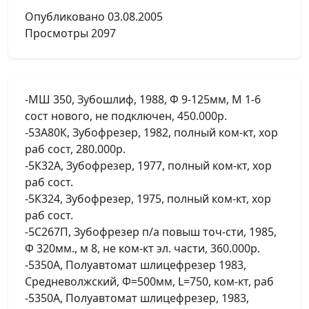
Опубликовано
03.08.2005
Просмотры
2097
-МШ 350, Зубошлиф, 1988, Ф 9-125мм, М 1-6
сост нового, не подключен, 450.000р.
-53А80К, Зубофрезер, 1982, полный ком-кт, хор
раб сост, 280.000р.
-5К32А, Зубофрезер, 1977, полный ком-кт, хор
раб сост.
-5К324, Зубофрезер, 1975, полный ком-кт, хор
раб сост.
-5С267П, Зубофрезер п/а повыш точ-cти, 1985,
Ф 320мм., м 8, не ком-кт эл. части, 360.000р.
-5350А, Полуавтомат шлицефрезер 1983,
Средневолжский, Ф=500мм, L=750, ком-кт, раб
-5350А, Полуавтомат шлицефрезер, 1983,