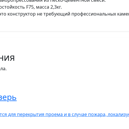
вибропрессования из песко-цементной смеси.
стойкость F75, масса 2,3кг.
 это конструктор не требующий профессиональных кам
ния
ла.
верь
ся для перекрытия проема и в случае пожара, локализу