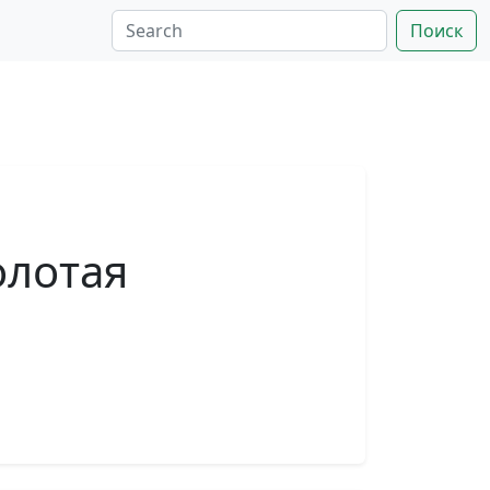
Поиск
олотая