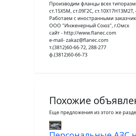
Производим фланцы всех типоразмеро
ст.15Х5М, ст.09Г2С, ст.10Х17Н13М2Т
Работаем с иностранными заказчик
ООО "Инженерный Союз", г.Омск
сайт - http://www.flanec.com
e-mail- zakaz@flaneс.com
т.(3812)60-66-72, 288-277
ф.(3812)60-66-73
Похожие объявле
Еще предложения из этого же разде
Персональные АЗС н