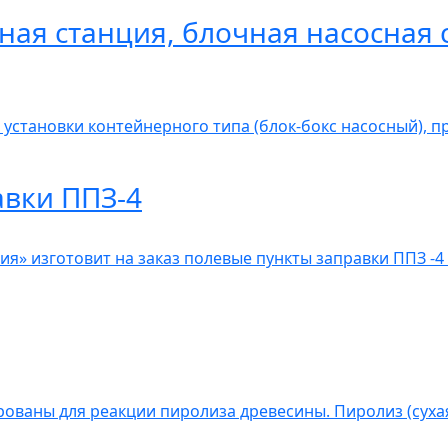
ная станция, блочная насосная 
 установки контейнерного типа (блок-бокс насосный), 
авки ППЗ-4
» изготовит на заказ полевые пункты заправки ППЗ -4 
ованы для реакции пиролиза древесины. Пиролиз (сухая