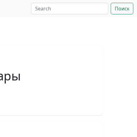
Поиск
уары