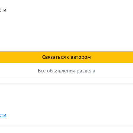
сти
Связаться с автором
Все объявления раздела
я
сти