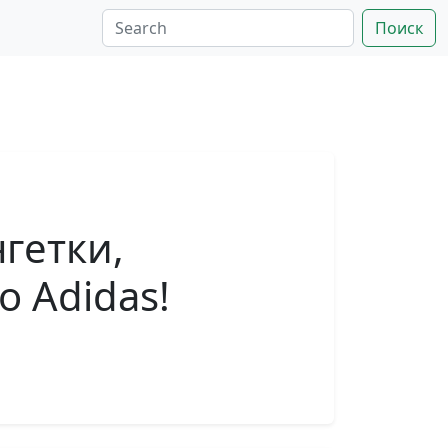
Поиск
гетки,
o Adidas!