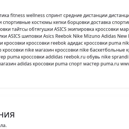
тика fitness wellness спринт средние дистанции дистан
 спортивные костюмы кепки борцовки доставка спортив
вки тайтсы обтягушки ASICS экипировка кроссовки ма
и ASICS шиповки Asics Reebok Nike Mizuno Adidas New B
ки кросовки кроссовки reebok адидас кроссовки puma ni
drb кросовки nike магазин кроссовки nike баскетбольные к
ер puma кроссовки addidas reebok.ru обувь nike sprandi
магазин adidas кросовки puma спорт мастер puma.ru www.
ния
ла.