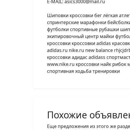
E-MAIL: asics3000@mail.ru
Шиповки кроссовки бег лёгкая атле
спринтерские марафонки бейсболки
футболки спортивные рубашки шипо
экипировочный центр майки футболк
кроссовки кроссовки adidas красов
adidas.ru nike.ru new balance rhjcj
кроссовки адидас adidass спортмаст
www.nike.ru кроссовки найк рибок 
спортивная ходьба тренировки
Похожие объявле
Еще предложения из этого же разде